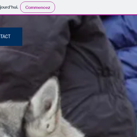
jourd'hui.
Commencez
TACT