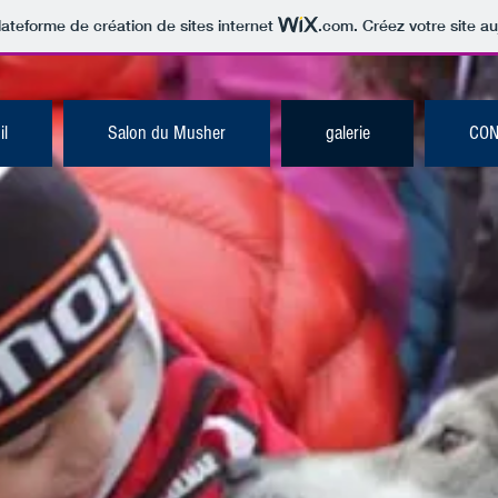
lateforme de création de sites internet
.com
. Créez votre site au
il
Salon du Musher
galerie
CON